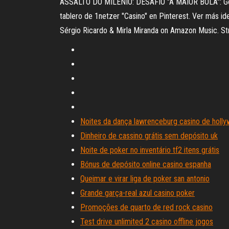
ASSALTO DO MILÉNIO: DESAFIO "A MAIOR BOLA": Gost
tablero de 1netzer "Casino" en Pinterest. Ver más id
Sérgio Ricardo & Mirla Miranda on Amazon Music. 
Noites da dança lawrenceburg casino de holl
Dinheiro de cassino grátis sem depósito uk
Noite de poker no inventário tf2 itens grátis
Bónus de depósito online casino espanha
Queimar e virar liga de poker san antonio
Grande garça-real azul casino poker
Promoções de quarto de red rock casino
Test drive unlimited 2 casino offline jogos