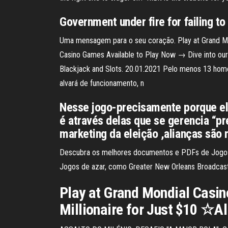
Government under fire for failing 
Uma mensagem para o seu coração. Play at Grand Mon
Casino Games Available to Play Now → Dive into our a
Blackjack and Slots. 20.01.2021 Pelo menos 13 hom
alvará de funcionamento, n
Nesse jogo-precisamente porque el
é através delas que se gerencia “pr
marketing da eleição ,alianças são
Descubra os melhores documentos e PDFs de Jogos 
Jogos de azar, como Greater New Orleans Broadcasting
Play at Grand Mondial Casin
Millionaire for Just $10 ☆A