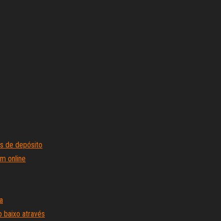
us de depósito
em online
a
o baixo através