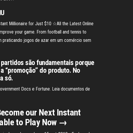
NU
t Millionaire for Just $10 ☆All the Latest Online
 improve your game. From football and tennis to
em praticando jogos de azar em um comércio sem
 partidos são fundamentais porque
a a “promoção” do produto. No
a só.
overnment Docs e Fortune. Leia documentos de
Become our Next Instant
lable to Play Now →