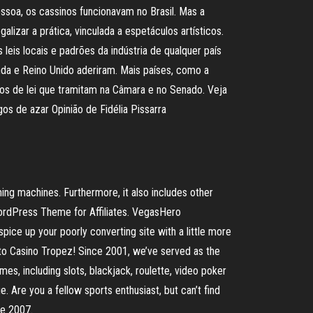
ssoa, os cassinos funcionavam no Brasil. Mas a
izar a prática, vinculada a espetáculos artísticos.
leis locais e padrões da indústria de qualquer país
anda e Reino Unido aderiram. Mais países, como a
etos de lei que tramitam na Câmara e no Senado. Veja
s de azar Opinião de Fidélia Pissarra
ing machines. Furthermore, it also includes other
ordPress Theme for Affiliates. VegasHero
spice up your poorly converting site with a little more
 to Casino Tropez! Since 2001, we’ve served as the
es, including slots, blackjack, roulette, video poker
 Are you a fellow sports enthusiast, but can’t find
ce 2007.