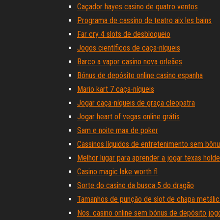
Caçador hayes casino de quatro ventos
Programa de cassino de teatro aix les bains
Far cry 4 slots de desbloqueio
Jogos científicos de caça-níqueis
Barco a vapor casino nova orleães
Bónus de depósito online casino espanha
Mario kart 7 caça-níqueis
Jogar caça-níqueis de graça cleopatra
Jogar heart of vegas online grátis
Sam e noite max de poker
Cassinos líquidos de entretenimento sem bôn
Melhor lugar para aprender a jogar texas hold
Casino magic lake worth fl
Sorte do casino da busca 5 do dragão
Tamanhos de punção de slot de chapa metálic
Nos. casino online sem bónus de depósito jog