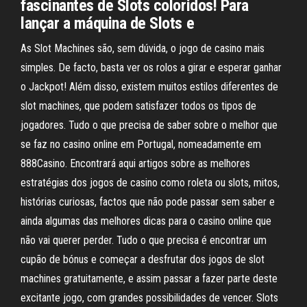
fascinantes de Slots coloridos! Para
lançar a máquina de Slots e
As Slot Machines são, sem dúvida, o jogo de casino mais
simples. De facto, basta ver os rolos a girar e esperar ganhar
o Jackpot! Além disso, existem muitos estilos diferentes de
slot machines, que podem satisfazer todos os tipos de
jogadores. Tudo o que precisa de saber sobre o melhor que
se faz no casino online em Portugal, nomeadamente em
888Casino. Encontrará aqui artigos sobre as melhores
estratégias dos jogos de casino como roleta ou slots, mitos,
histórias curiosas, factos que não pode passar sem saber e
ainda algumas das melhores dicas para o casino online que
não vai querer perder. Tudo o que precisa é encontrar um
cupão de bónus e começar a desfrutar dos jogos de slot
machines gratuitamente, e assim passar a fazer parte deste
excitante jogo, com grandes possibilidades de vencer. Slots