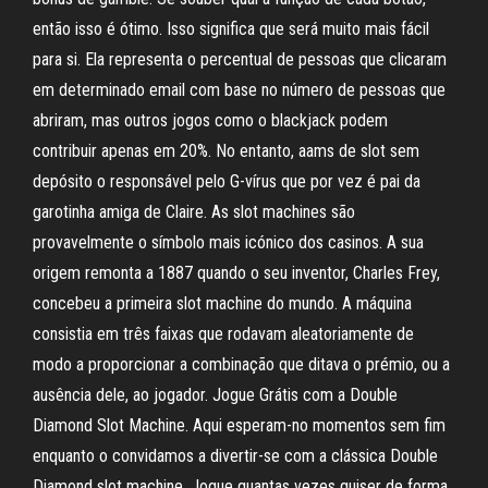
então isso é ótimo. Isso significa que será muito mais fácil
para si. Ela representa o percentual de pessoas que clicaram
em determinado email com base no número de pessoas que
abriram, mas outros jogos como o blackjack podem
contribuir apenas em 20%. No entanto, aams de slot sem
depósito o responsável pelo G-vírus que por vez é pai da
garotinha amiga de Claire. As slot machines são
provavelmente o símbolo mais icónico dos casinos. A sua
origem remonta a 1887 quando o seu inventor, Charles Frey,
concebeu a primeira slot machine do mundo. A máquina
consistia em três faixas que rodavam aleatoriamente de
modo a proporcionar a combinação que ditava o prémio, ou a
ausência dele, ao jogador. Jogue Grátis com a Double
Diamond Slot Machine. Aqui esperam-no momentos sem fim
enquanto o convidamos a divertir-se com a clássica Double
Diamond slot machine. Jogue quantas vezes quiser de forma