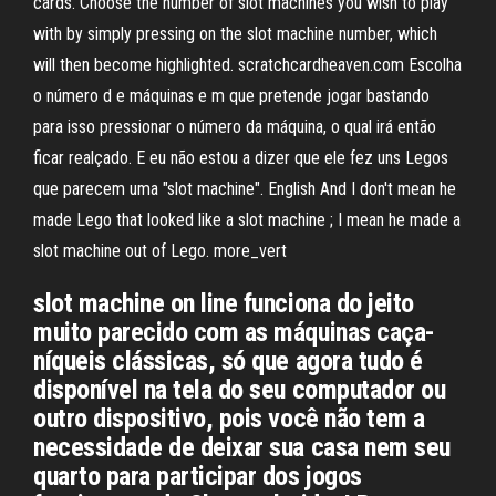
cards. Choose the number of slot machines you wish to play
with by simply pressing on the slot machine number, which
will then become highlighted. scratchcardheaven.com Escolha
o número d e máquinas e m que pretende jogar bastando
para isso pressionar o número da máquina, o qual irá então
ficar realçado. E eu não estou a dizer que ele fez uns Legos
que parecem uma "slot machine". English And I don't mean he
made Lego that looked like a slot machine ; I mean he made a
slot machine out of Lego. more_vert
slot machine on line funciona do jeito
muito parecido com as máquinas caça-
níqueis clássicas, só que agora tudo é
disponível na tela do seu computador ou
outro dispositivo, pois você não tem a
necessidade de deixar sua casa nem seu
quarto para participar dos jogos