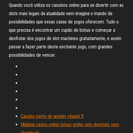
Quando você utiliza os cassinos online para se divertir com as
slots mais legais da atualidade nem imagina o mundo de
possibilidades que essas casas de jogos oferecem. Tudo o
que precisa é encontrar um cupão de bónus e começar a
desfrutar dos jogos de slot machines gratuitamente, e assim
passar a fazer parte deste excitante jogo, com grandes
possibilidades de vencer.
Cassino perto de wesley chapel fl
Malásia casino online bônus grátis sem depósito sem
download