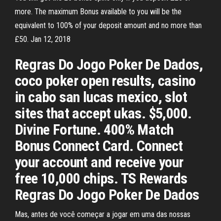
more. The maximum Bonus available to you will be the
equivalent to 100% of your deposit amount and no more than
£50. Jan 12, 2018
Regras Do Jogo Poker De Dados,
coco poker open results, casino
in cabo san lucas mexico, slot
sites that accept ukas. $5,000.
Divine Fortune. 400% Match
Bonus Connect Card. Connect
your account and receive your
free 10,000 chips. TS Rewards
Regras Do Jogo Poker De Dados
Mas, antes de você começar a jogar em uma das nossas