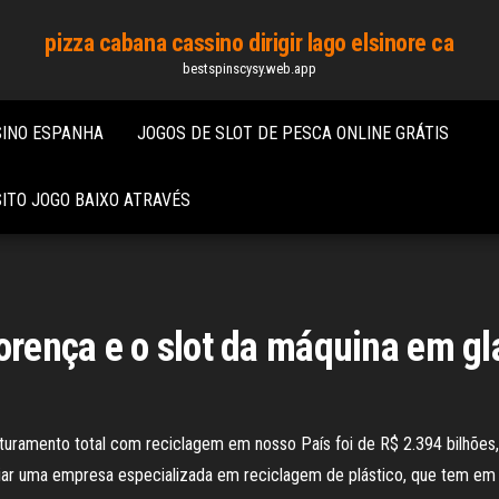
pizza cabana cassino dirigir lago elsinore ca
bestspinscysy.web.app
SINO ESPANHA
JOGOS DE SLOT DE PESCA ONLINE GRÁTIS
ITO JOGO BAIXO ATRAVÉS
lorença e o slot da máquina em g
turamento total com reciclagem em nosso País foi de R$ 2.394 bilhões
riar uma empresa especializada em reciclagem de plástico, que tem em 