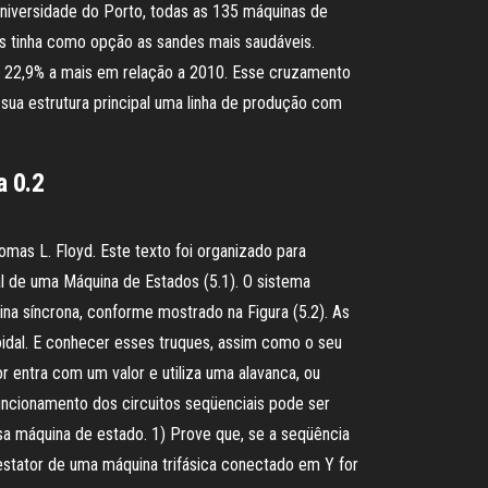
niversidade do Porto, todas as 135 máquinas de
s tinha como opção as sandes mais saudáveis.
, 22,9% a mais em relação a 2010. Esse cruzamento
sua estrutura principal uma linha de produção com
a 0.2
omas L. Floyd. Este texto foi organizado para
l de uma Máquina de Estados (5.1). O sistema
a síncrona, conforme mostrado na Figura (5.2). As
oidal. E conhecer esses truques, assim como o seu
 entra com um valor e utiliza uma alavanca, ou
funcionamento dos circuitos seqüenciais pode ser
sa máquina de estado. 1) Prove que, se a seqüência
 estator de uma máquina trifásica conectado em Y for