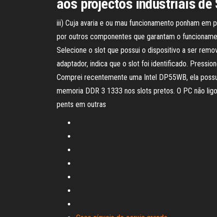
aos projectos industriais de
iii) Cuja avaria e ou mau funcionamento ponham em p
por outros componentes que garantam o funcionamen
Selecione o slot que possui o dispositivo a ser remo
adaptador, indica que o slot foi identificado. Pressi
Comprei recentemente uma Intel DP55WB, ela possu
memoria DDR 3 1333 nos slots pretos. O PC não lig
pents em outras