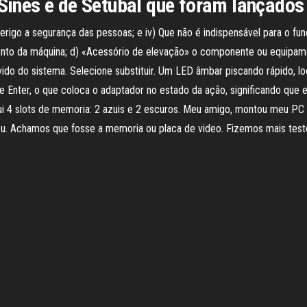
 Sines e de Setúbal que foram lançado
erigo a segurança das pessoas; e iv) Que não é indispensável para o f
to da máquina; d) «Acessório de elevação» o componente ou equipame
vido do sistema. Selecione substituir. Um LED âmbar piscando rápido, lo
one Enter, o que coloca o adaptador no estado da ação, significando que
i 4 slots de memoria: 2 azuis e 2 escuros. Meu amigo, montou meu PC
ou. Achamos que fosse a memoria ou placa de video. Fizemos mais test