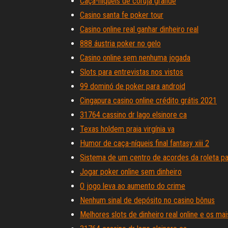
Caça-níqueis de coruja grande
Casino santa fe poker tour
Casino online real ganhar dinheiro real
888 áustria poker no gelo
Casino online sem nenhuma jogada
Slots para entrevistas nos vistos
99 dominó de poker para android
Cingapura casino online crédito grátis 2021
31764 cassino dr lago elsinore ca
Texas holdem praia virgínia va
Humor de caça-níqueis final fantasy xiii 2
Sistema de um centro de acordes da roleta pa
Jogar poker online sem dinheiro
O jogo leva ao aumento do crime
Nenhum sinal de depósito no casino bônus
Melhores slots de dinheiro real online e os mai