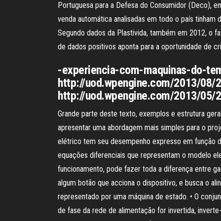
Portuguesa para a Defesa do Consumidor (Deco), em
venda automática analisadas em todo o país tinham 
Segundo dados da Plastivida, também em 2012, o fa
de dados positivos aponta para a oportunidade de c
-experiencia-com-maquinas-do-temp
http://uod.wpengine.com/2013/08/2
http://uod.wpengine.com/2013/05/2
Grande parte deste texto, exemplos e estrutura geral
apresentar uma abordagem mais simples para o proje
elétrico tem seu desempenho expresso em função de
equações diferenciais que representam o modelo ele
funcionamento, pode fazer toda a diferença entre ga
algum botão que acciona o dispositivo, e busca o ali
representado por uma máquina de estado. • O conjun
de fase da rede de alimentação for invertida, invert